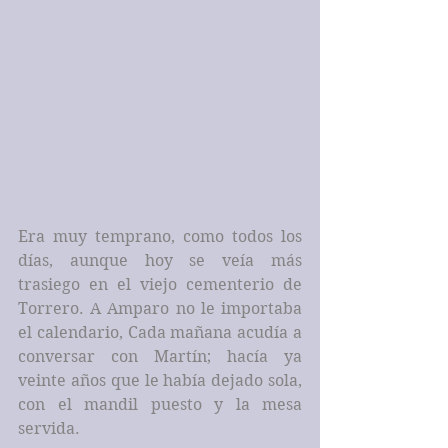
Era muy temprano, como todos los 
días, aunque hoy se veía más 
trasiego en el viejo cementerio de 
Torrero. A Amparo no le importaba 
el calendario, Cada mañana acudía a 
conversar con Martín; hacía ya 
veinte años que le había dejado sola, 
con el mandil puesto y la mesa 
servida.