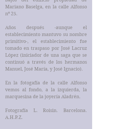
Mariano Baselga, en la calle Alfonso 
nº 25.
Años después -aunque el 
establecimiento mantuvo su nombre 
primitivo-, el establecimiento fue 
tomado en traspaso por José Lacruz 
López (iniciador de una saga que se 
continuó a través de los hermanos 
Manuel, José María, y José Ignacio).
En la fotogafía de la calle Alfonso 
vemos al fondo, a la izquierda, la 
marquesina de la joyería Aladrén.
Fotografía L. Roisin. Barcelona. 
A.H.P.Z.