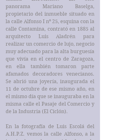
panorama Mariano Baselga, 
propietario del inmueble situado en 
la calle Alfonso I nº 25, esquina con la 
calle Contamina, contrató en 1885 al 
arquitecto Luis Aladrén para 
realizar un comercio de lujo, negocio 
muy adecuado para la alta burguesía 
que vivía en el centro de Zaragoza, 
en ella también tomaron parte 
afamados decoradores venecianos. 
Se abrió una joyería, inaugurada el 
11 de octubre de ese mismo año, en 
el mismo día que se inauguraba en la 
misma calle el Pasaje del Comercio y 
de la Industria (El Ciclón).
En la fotografía de Luis Escolá del 
A.H.P.Z. vemos la calle Alfonso, a la 