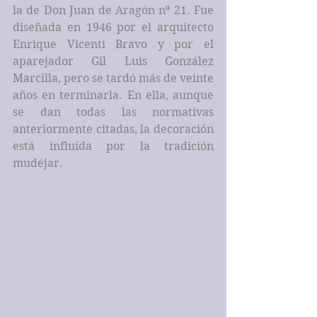
la de Don Juan de Aragón nº 21. Fue 
diseñada en 1946 por el arquitecto 
Enrique Vicenti Bravo y por el 
aparejador Gil Luis González 
Marcilla, pero se tardó más de veinte 
años en terminarla. En ella, aunque 
se dan todas las normativas 
anteriormente citadas, la decoración 
está influida por la tradición 
mudéjar.