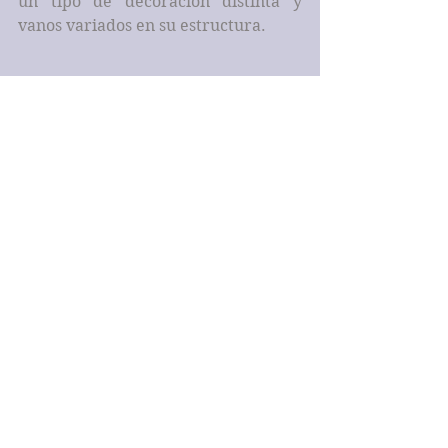
un tipo de decoración distinta y 
vanos variados en su estructura.
En el primer piso un balcón 
adintelado remarcado, cuyo frente 
está adornado con motivos 
geométricos; sobre éste dos ventanas 
adinteladas, en cuyo centro se abre 
una hornacina, todos ellos 
remarcados.