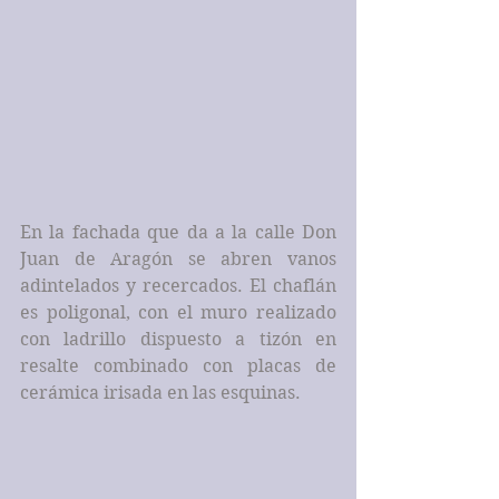
En la fachada que da a la calle Don 
Juan de Aragón se abren vanos 
adintelados y recercados. El chaflán 
es poligonal, con el muro realizado 
con ladrillo dispuesto a tizón en 
resalte combinado con placas de 
cerámica irisada en las esquinas.