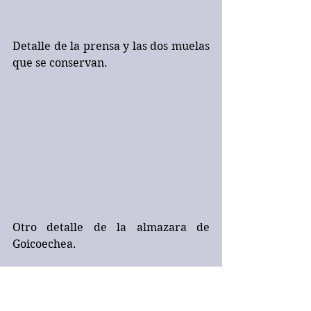
Detalle de la prensa y las dos muelas 
que se conservan.
Otro detalle de la almazara de 
Goicoechea.
Rodeando los restos del molino 
encontramos palmitos elevados, 
palmito enano, adelfas y granados.