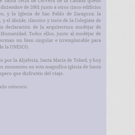
de Santa Tecla de Cervera de la Cañada quedó 
 diciembre de 2001 junto a otros cinco edificios 
eo, y la Iglesia de San Pablo de Zaragoza; la 
y el ábside, claustro y torre de la Colegiata de 
a declaración de la arquitectura mudéjar de 
Humanidad. Todos ellos, junto al mudéjar de 
forman un bien singular e irremplazable para 
de la UNESCO.
por la Aljafería, Santa María de Tobed, y hoy 
os momentos en esta magnífica iglesia de Santa 
spero que disfrutéis del viaje.
culo sotocoro. 