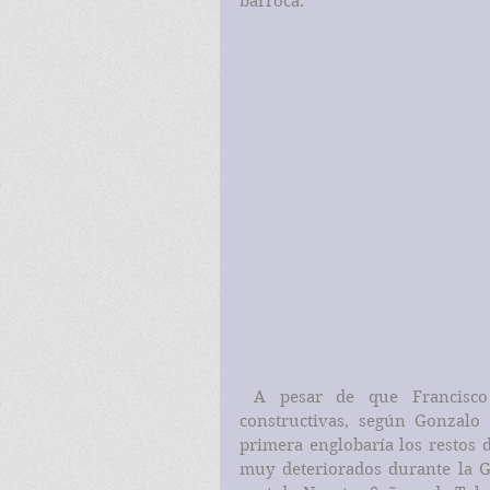
barroca.
 A pesar de que Francisco Iñiguez Almech distinguía cuatro etapas 
constructivas, según Gonzalo
primera englobaría los restos de
muy deteriorados durante la G