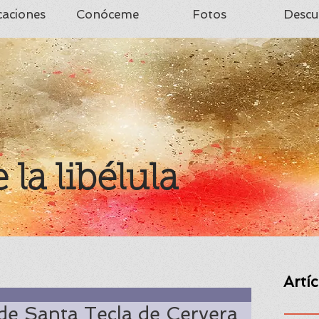
caciones
Conóceme
Fotos
Descu
e la libélula
Artí
 de Santa Tecla de Cervera