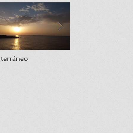
terráneo
Santa María del Na
una joya del prerr
asturiano.