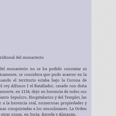
ridional del monasterio
el monasterio no se ha podido constatar ni 
amente, se considera que pudo acaecer en la 
uando el territorio estaba bajo la Corona de 
 rey Alfonso I el Batallador, casado con doña 
u muerte, en 1134, dejó en herencia de todos sus 
Santo Sepulcro, Hospitalarios y del Temple), las 
r a la herencia real, numerosas propiedades y 
onas conquistadas a los musulmanes. La Orden 
e otras zonas, en Soria, Ágreda y Almazán.