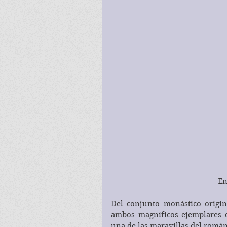
En
Del conjunto monástico origina
ambos magníficos ejemplares d
una de las maravillas del román