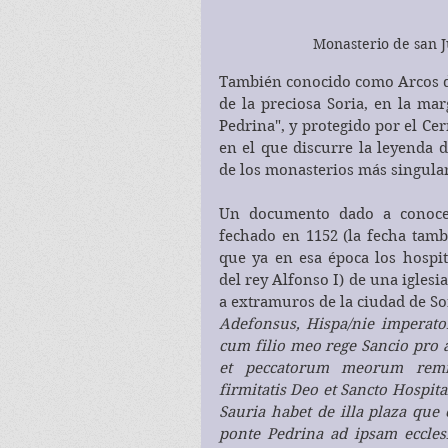
Monasterio de san J
También conocido como Arcos de 
de la preciosa Soria, en la mar
Pedrina", y protegido por el Cer
en el que discurre la leyenda 
de los monasterios más singula
Un documento dado a conocer 
fechado en 1152 (la fecha tamb
que ya en esa época los hospit
del rey Alfonso I) de una iglesi
a extramuros de la ciudad de Sor
Adefonsus, Hispa/nie imperato
cum filio meo rege Sancio pro
et peccatorum meorum remis
firmitatis Deo et Sancto Hospita
Sauria habet de illa plaza que e
ponte Pedrina ad ipsam eccl