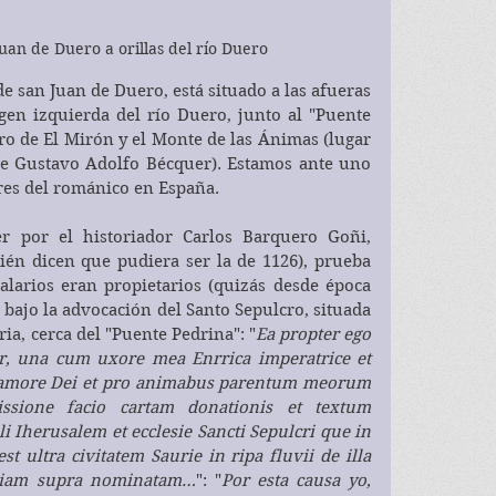
uan de Duero a orillas del río Duero
san Juan de Duero, está situado a las afueras 
gen izquierda del río Duero, junto al "Puente 
ro de El Mirón y el Monte de las Ánimas (lugar 
de Gustavo Adolfo Bécquer). Estamos ante uno 
res del románico en España. 
por el historiador Carlos Barquero Goñi, 
ién dicen que pudiera ser la de 1126), prueba 
alarios eran propietarios (quizás desde época 
a bajo la advocación del Santo Sepulcro, situada 
ia, cerca del "Puente Pedrina": "
Ea propter ego 
r, una cum uxore mea Enrrica imperatrice et 
 amore Dei et pro animabus parentum meorum 
sione facio cartam donationis et textum 
li Iherusalem et ecclesie Sancti Sepulcri que in 
st ultra civitatem Saurie in ripa fluvii de illa 
esiam supra nominatam…
": "
Por esta causa yo, 