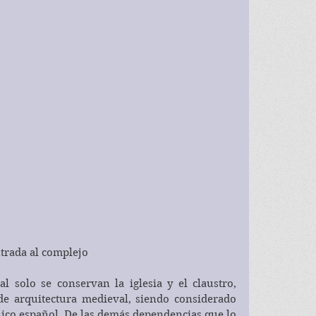
trada al complejo
l solo se conservan la iglesia y el claustro, 
e arquitectura medieval, siendo considerado 
ico español. De las demás dependencias que lo 