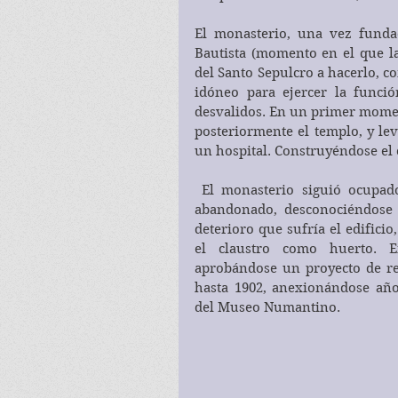
El monasterio, una vez funda
Bautista (momento en el que la
del Santo Sepulcro a hacerlo, co
idóneo para ejercer la funció
desvalidos. En un primer momen
posteriormente el templo, y le
un hospital. Construyéndose el c
 El monasterio siguió ocupado hasta el siglo XVIII, momento en que fue 
abandonado, desconociéndose l
deterioro que sufría el edificio
el claustro como huerto. 
aprobándose un proyecto de res
hasta 1902, anexionándose año
del Museo Numantino.