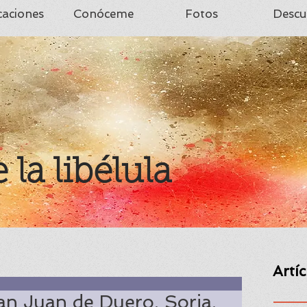
caciones
Conóceme
Fotos
Descu
e la libélula
Artí
an Juan de Duero. Soria,