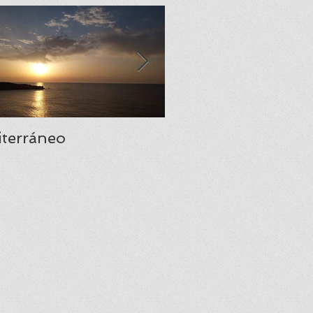
terráneo
Santa María del Na
una joya del prerr
asturiano.