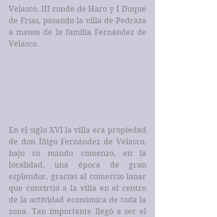
Velasco, III conde de Haro y I Duque 
de Frías, pasando la villa de Pedraza 
a manos de la familia Fernández de 
Velasco.
En el siglo XVI la villa era propiedad 
de don Íñigo Fernández de Velasco, 
bajo su mando comenzó, en la 
localidad, una época de gran 
esplendor, gracias al comercio lanar 
que convirtió a la villa en el centro 
de la actividad económica de toda la 
zona. Tan importante llegó a ser el 