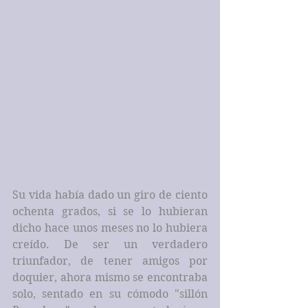
Su vida había dado un giro de ciento 
ochenta grados, si se lo hubieran 
dicho hace unos meses no lo hubiera 
creído. De ser un verdadero 
triunfador, de tener amigos por 
doquier, ahora mismo se encontraba 
solo, sentado en su cómodo "sillón 