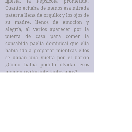
iglesia, la Pepsicola prometida. 
Cuanto echaba de menos esa mirada 
paterna llena de orgullo; y los ojos de 
su madre, llenos de emoción y 
alegría, al verlos aparecer por la 
puerta de casa para comer la 
consabida paella dominical que ella 
había ido a preparar mientras ellos 
se daban una vuelta por el barrio 
¿Cómo había podido olvidar esos 
momentos durante tantos años?
La imagen de su padre le enterneció 
¿Qué sentiría al ver a su hijo, por el 
que se había sacrificado tanto, en esa 
tesitura? Hacía mucho tiempo que 
no pensaba en él. Tantos momentos 
perdidos, ahora se daba cuenta ¿Y su 
madre? ¿Qué hizo por ella?, 