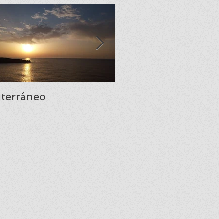
terráneo
Santa María del Na
una joya del prerr
asturiano.