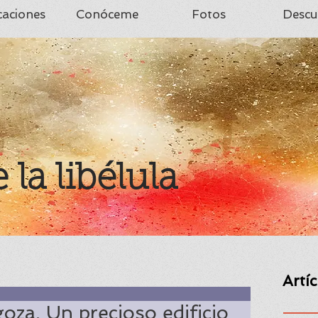
caciones
Conóceme
Fotos
Descu
e la libélula
Artí
oza. Un precioso edificio