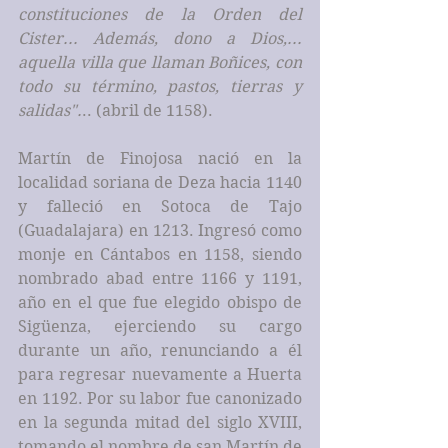
constituciones de la Orden del 
Cister... Además, dono a Dios,... 
aquella villa que llaman Boñices, con 
todo su término, pastos, tierras y 
salidas".
.. (abril de 1158).
Martín de Finojosa nació en la 
localidad soriana de Deza hacia 1140 
y falleció en Sotoca de Tajo 
(Guadalajara) en 1213. Ingresó como 
monje en Cántabos en 1158, siendo 
nombrado abad entre 1166 y 1191, 
año en el que fue elegido obispo de 
Sigüenza, ejerciendo su cargo 
durante un año, renunciando a él 
para regresar nuevamente a Huerta 
en 1192. Por su labor fue canonizado 
en la segunda mitad del siglo XVIII, 
tomando el nombre de san Martín de 