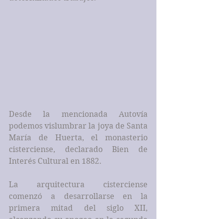
Desde la mencionada Autovía 
podemos vislumbrar la joya de Santa 
María de Huerta, el monasterio 
cisterciense, declarado Bien de 
Interés Cultural en 1882.
La arquitectura cisterciense 
comenzó a desarrollarse en la 
primera mitad del siglo XII, 