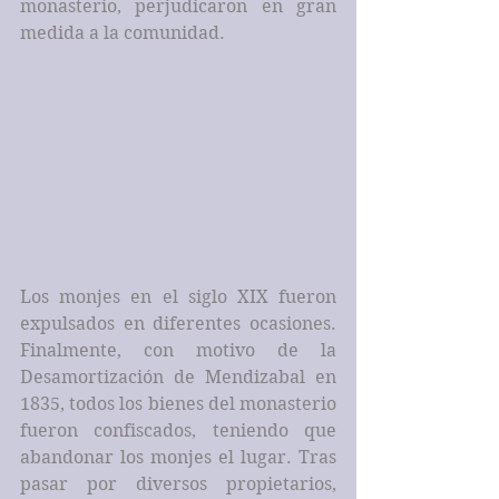
monasterio, perjudicaron en gran 
medida a la comunidad.
Los monjes en el siglo XIX fueron 
expulsados en diferentes ocasiones. 
Finalmente, con motivo de la 
Desamortización de Mendizabal en 
1835, todos los bienes del monasterio 
fueron confiscados, teniendo que 
abandonar los monjes el lugar. Tras 
pasar por diversos propietarios, 