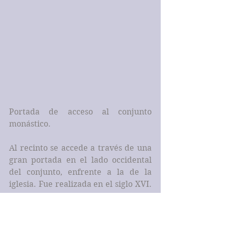
Portada de acceso al conjunto 
monástico.
Al recinto se accede a través de una 
gran portada en el lado occidental 
del conjunto, enfrente a la de la 
iglesia. Fue realizada en el siglo XVI. 
Se abre en arco de medio punto 
flanqueado por columnas toscanas, 
que cobijan dos hornacinas, en las 