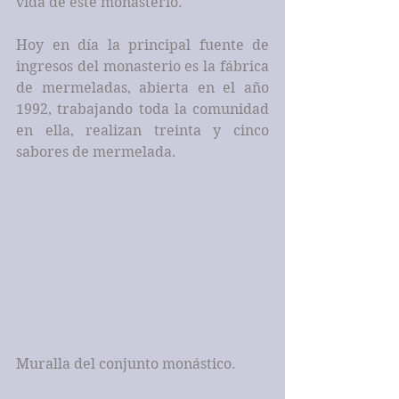
vida de este monasterio.
Hoy en día la principal fuente de 
ingresos del monasterio es la fábrica 
de mermeladas, abierta en el año 
1992, trabajando toda la comunidad 
en ella, realizan treinta y cinco 
sabores de mermelada.
Muralla del conjunto monástico.