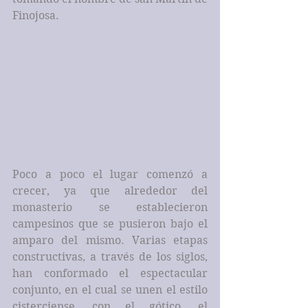
Finojosa.
Poco a poco el lugar comenzó a 
crecer, ya que alrededor del 
monasterio se establecieron 
campesinos que se pusieron bajo el 
amparo del mismo. Varias etapas 
constructivas, a través de los siglos, 
han conformado el espectacular 
conjunto, en el cual se unen el estilo 
cisterciense, con el gótico, el 