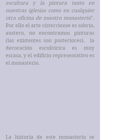
escultura y la pintura tanto en 
nuestras iglesias como en cualquier 
otra oficina de nuestro monasterio
". 
Por ello el arte cisterciense es sobrio, 
austero, no encontramos pinturas 
(las existentes son posteriores),  la 
decoración escultórica es muy 
escasa, y el edificio representativo es 
el monasterio.
La historia de este monasterio se 