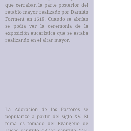
que cerraban la parte posterior del 
retablo mayor realizado por Damián 
Forment en 1519. Cuando se abrían 
se podía ver la ceremonia de la 
exposición eucarística que se estaba 
realizando en el altar mayor.
La Adoración de los Pastores se 
popularizó a partir del siglo XV. El 
tema es tomado del Evangelio de 
Lucas, capítulo 2:8-12;  capítulo 2:15-