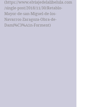
(https://www.elviajedelalibelula.com
/single-post/2018/11/30/Retablo-
Mayor-de-san-Miguel-de-los-
Navarros-Zaragoza-Obra-de-
Dami%C3%A1n-Forment)