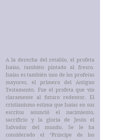
A la derecha del retablo, el profeta 
Isaías, también pintado al fresco. 
Isaías es también uno de los profetas 
mayores, el primero del Antiguo 
Testamento. Fue el profeta que vio 
claramente al futuro redentor. El 
cristianismo estima que Isaías en sus 
escritos anunció el nacimiento, 
sacrificio y la gloria de Jesús el 
Salvador del mundo. Se le ha 
considerado el “Príncipe de los 