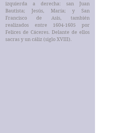
izquierda a derecha: san Juan 
Bautista; Jesús, María; y San 
Francisco de Asis, también 
realizados entre 1604-1605 por 
Felices de Cáceres. Delante de ellos 
sacras y un cáliz (siglo XVIII).