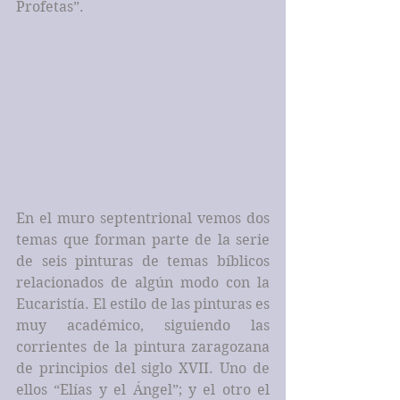
Profetas”.
En el muro septentrional vemos dos 
temas que forman parte de la serie 
de seis pinturas de temas bíblicos 
relacionados de algún modo con la 
Eucaristía. El estilo de las pinturas es 
muy académico, siguiendo las 
corrientes de la pintura zaragozana 
de principios del siglo XVII. Uno de 
ellos “Elías y el Ángel”; y el otro el 