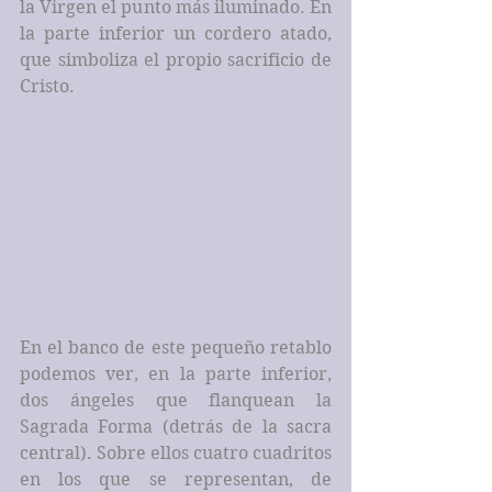
la Virgen el punto más iluminado. En 
la parte inferior un cordero atado, 
que simboliza el propio sacrificio de 
Cristo.
En el banco de este pequeño retablo 
podemos ver, en la parte inferior, 
dos ángeles que flanquean la 
Sagrada Forma (detrás de la sacra 
central). Sobre ellos cuatro cuadritos 
en los que se representan, de 