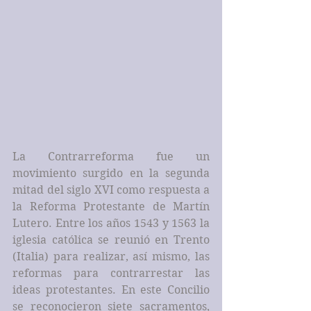
La Contrarreforma fue un 
movimiento surgido en la segunda 
mitad del siglo XVI como respuesta a 
la Reforma Protestante de Martín 
Lutero. Entre los años 1543 y 1563 la 
iglesia católica se reunió en Trento 
(Italia) para realizar, así mismo, las 
reformas para contrarrestar las 
ideas protestantes. En este Concilio 
se reconocieron siete sacramentos, 