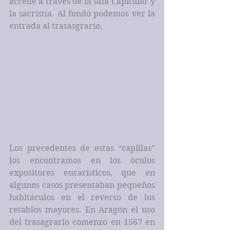
accede a través de la sala Capitular y 
la sacristía. Al fondo podemos ver la 
entrada al trasasgrario.
Los precedentes de estas “capillas” 
los encontramos en los óculos 
expositores eucarísticos, que en 
algunos casos presentaban pequeños 
habitáculos en el reverso de los 
retablos mayores. En Aragón el uso 
del trasagrario comenzó en 1567 en 