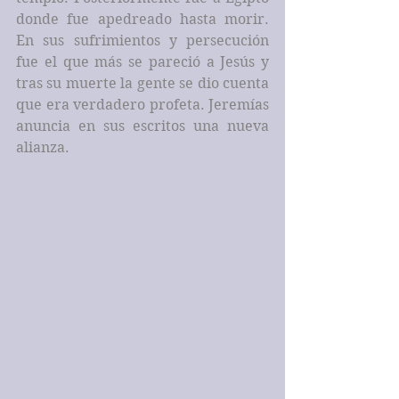
donde fue apedreado hasta morir. 
En sus sufrimientos y persecución 
fue el que más se pareció a Jesús y 
tras su muerte la gente se dio cuenta 
que era verdadero profeta. Jeremías 
anuncia en sus escritos una nueva 
alianza.