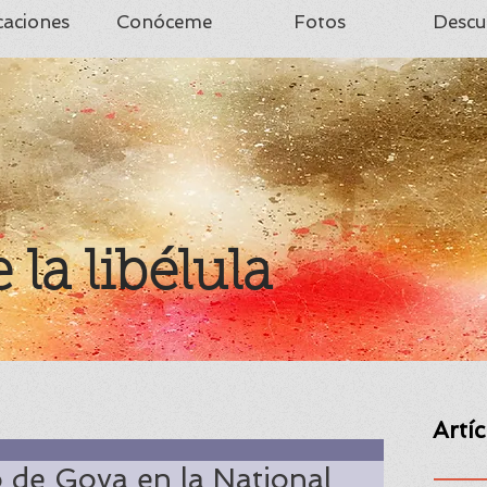
caciones
Conóceme
Fotos
Descu
e la libélula
Artí
 de Goya en la National