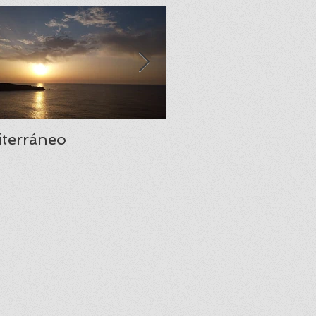
terráneo
Santa María del Na
una joya del prerr
asturiano.