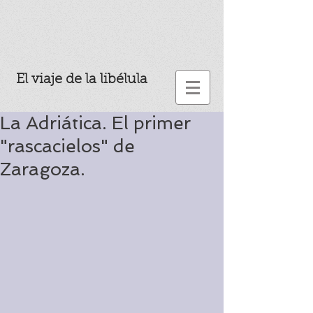
El viaje de la libélula
La Adriática. El primer
"rascacielos" de
Zaragoza.