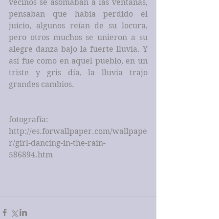
vecinos se asomaban a las ventanas, 
pensaban que había perdido el 
juicio, algunos reían de su locura, 
pero otros muchos se unieron a su 
alegre danza bajo la fuerte lluvia. Y 
así fue como en aquel pueblo, en un 
triste y gris día, la lluvia trajo 
grandes cambios.
fotografía: 
http://es.forwallpaper.com/wallpape
r/girl-dancing-in-the-rain-
586894.htm