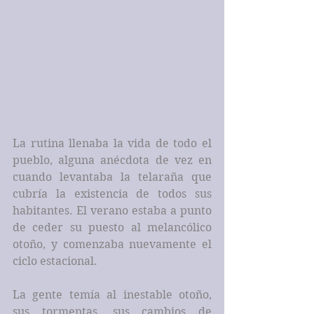
La rutina llenaba la vida de todo el 
pueblo, alguna anécdota de vez en 
cuando levantaba la telaraña que 
cubría la existencia de todos sus 
habitantes. El verano estaba a punto 
de ceder su puesto al melancólico 
otoño, y comenzaba nuevamente el 
ciclo estacional. 
La gente temía al inestable otoño, 
sus tormentas, sus cambios de 