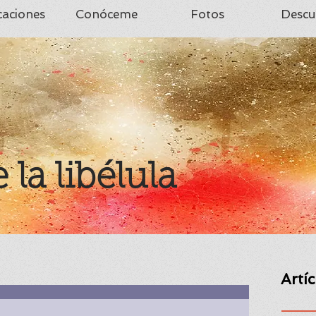
caciones
Conóceme
Fotos
Descu
e la libélula
Artí