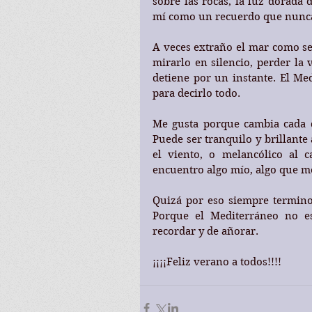
sobre las rocas, la luz dorada
mí como un recuerdo que nunca
A veces extraño el mar como se
mirarlo en silencio, perder la v
detiene por un instante. El Med
para decirlo todo.
Me gusta porque cambia cada d
Puede ser tranquilo y brillante
el viento, o melancólico al 
encuentro algo mío, algo que me
Quizá por eso siempre termino
Porque el Mediterráneo no es
recordar y de añorar.
¡¡¡¡Feliz verano a todos!!!!