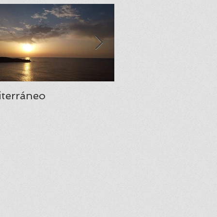
terráneo
Santa María del Na
una joya del prerr
asturiano.