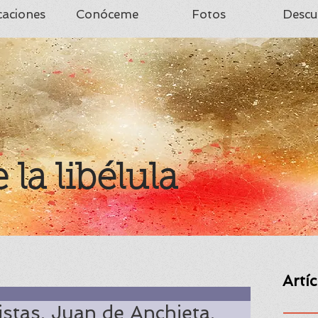
caciones
Conóceme
Fotos
Descu
e la libélula
Artí
tistas. Juan de Anchieta.