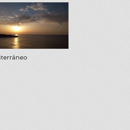
terráneo
Santa María del Na
una joya del prerr
asturiano.