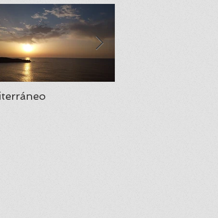
terráneo
Santa María del Na
una joya del prerr
asturiano.