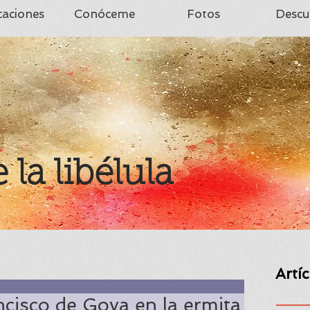
caciones
Conóceme
Fotos
Descu
e la libélula
Artí
ncisco de Goya en la ermita