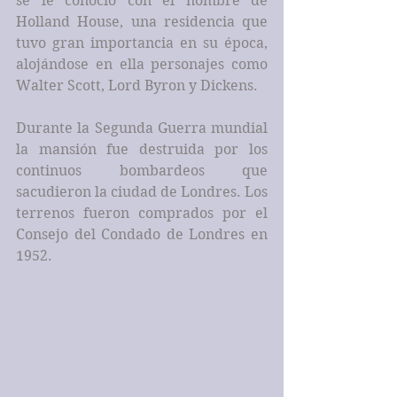
se le conoció con el nombre de 
Holland House, una residencia que 
tuvo gran importancia en su época, 
alojándose en ella personajes como 
Walter Scott, Lord Byron y Dickens.
Durante la Segunda Guerra mundial 
la mansión fue destruida por los 
continuos bombardeos que 
sacudieron la ciudad de Londres. Los 
terrenos fueron comprados por el 
Consejo del Condado de Londres en 
1952.