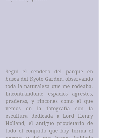
Segui el sendero del parque en 
busca del Kyoto Garden, observando 
toda la naturaleza que me rodeaba. 
Encontrándome espacios agrestes, 
praderas, y rincones como el que 
vemos en la fotografía con la 
escultura dedicada a Lord Henry 
Holland, el antiguo propietario de 
todo el conjunto que hoy forma el 