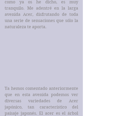
como ya os he dicho, es muy 
tranquilo. Me adentré en la larga 
avenida Acer, disfrutando de toda 
una serie de sensaciones que sólo la 
naturaleza te aporta.
Ya hemos comentado anteriormente 
que en esta avenida podemos ver 
diversas variedades de Acer 
japónico, tan característico del 
paisaje japonés. El acer es el árbol 