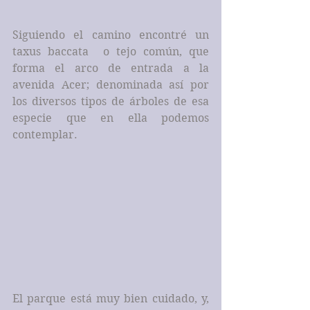
Siguiendo el camino encontré un 
taxus baccata  o tejo común, que 
forma el arco de entrada a la 
avenida Acer; denominada así por 
los diversos tipos de árboles de esa 
especie que en ella podemos 
contemplar.
El parque está muy bien cuidado, y, 