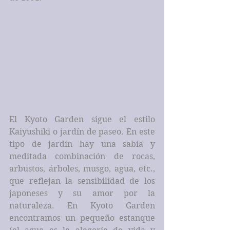
El Kyoto Garden sigue el estilo 
Kaiyushiki o jardín de paseo. En este 
tipo de jardín hay una sabia y 
meditada combinación de rocas, 
arbustos, árboles, musgo, agua, etc., 
que reflejan la sensibilidad de los 
japoneses y su amor por la 
naturaleza. En Kyoto Garden 
encontramos un pequeño estanque 