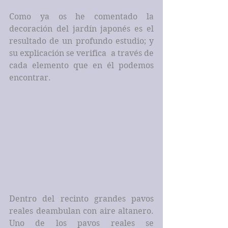
Como ya os he comentado la 
decoración del jardín japonés es el 
resultado de un profundo estudio; y 
su explicación se verifica  a través de 
cada elemento que en él podemos 
encontrar.
Dentro del recinto grandes pavos 
reales deambulan con aire altanero. 
Uno de los pavos reales se 