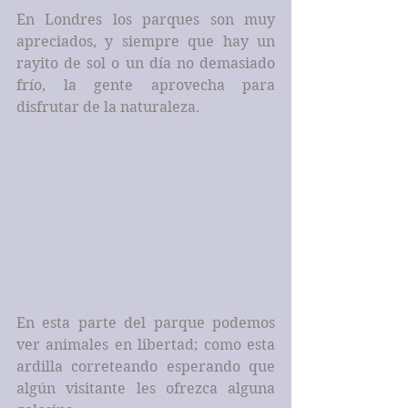
En Londres los parques son muy 
apreciados, y siempre que hay un 
rayito de sol o un día no demasiado 
frío, la gente aprovecha para 
disfrutar de la naturaleza.
En esta parte del parque podemos 
ver animales en libertad; como esta 
ardilla correteando esperando que 
algún visitante les ofrezca alguna 