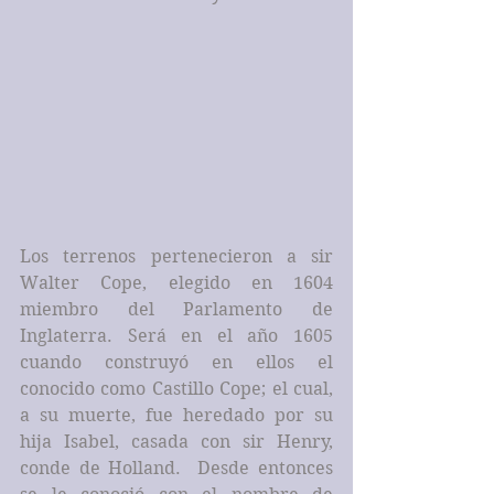
Los terrenos pertenecieron a sir 
Walter Cope, elegido en 1604 
miembro del Parlamento de 
Inglaterra. Será en el año 1605 
cuando construyó en ellos el 
conocido como Castillo Cope; el cual, 
a su muerte, fue heredado por su 
hija Isabel, casada con sir Henry, 
conde de Holland.  Desde entonces 