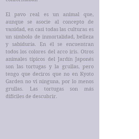
El pavo real es un animal que, 
aunque se asocie al concepto de 
vanidad, en casi todas las culturas es 
un símbolo de inmortalidad, belleza 
y sabiduría. En él se encuentran 
todos los colores del arco iris. Otros 
animales típicos del Jardín Japonés 
son las tortugas y la grullas, pero 
tengo que deciros que no en Kyoto 
Garden no vi ninguna, por lo menos 
grullas. Las tortugas son más 
difíciles de descubrir.