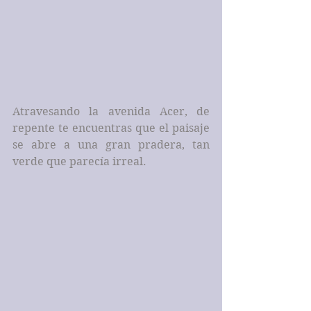
Atravesando la avenida Acer, de 
repente te encuentras que el paisaje 
se abre a una gran pradera, tan 
verde que parecía irreal.