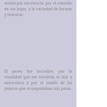
otoñal por excelencia, por el colorido 
de sus hojas, y la variedad de formas 
y texturas.
El paseo fue increíble, por la 
tonalidad que me envolvía, el olor a 
naturaleza y por el sonido de los 
pájaros que acompañaban mis pasos.