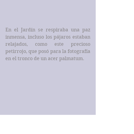
En el Jardín se respiraba una paz 
inmensa, incluso los pájaros estaban 
relajados, como este precioso 
petirrojo, que posó para la fotografía 
en el tronco de un acer palmatum.
En un rincón apartado nos 