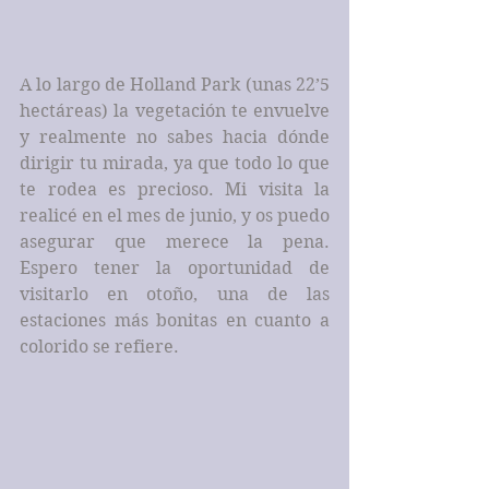
A lo largo de Holland Park (unas 22’5 
hectáreas) la vegetación te envuelve 
y realmente no sabes hacia dónde 
dirigir tu mirada, ya que todo lo que 
te rodea es precioso. Mi visita la 
realicé en el mes de junio, y os puedo 
asegurar que merece la pena. 
Espero tener la oportunidad de 
visitarlo en otoño, una de las 
estaciones más bonitas en cuanto a 
colorido se refiere.