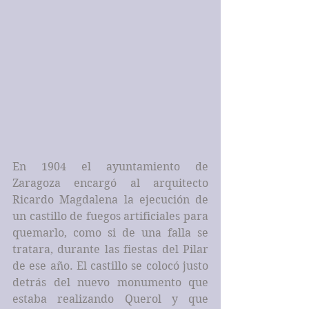
En 1904 el ayuntamiento de 
Zaragoza encargó al arquitecto 
Ricardo Magdalena la ejecución de 
un castillo de fuegos artificiales para 
quemarlo, como si de una falla se 
tratara, durante las fiestas del Pilar 
de ese año. El castillo se colocó justo 
detrás del nuevo monumento que 
estaba realizando Querol y que 