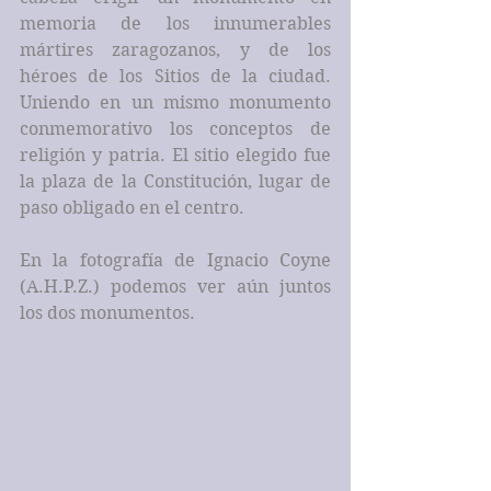
memoria de los innumerables 
mártires zaragozanos, y de los 
héroes de los Sitios de la ciudad. 
Uniendo en un mismo monumento 
conmemorativo los conceptos de 
religión y patria. El sitio elegido fue 
la plaza de la Constitución, lugar de 
paso obligado en el centro.
En la fotografía de Ignacio Coyne 
(A.H.P.Z.) podemos ver aún juntos 
los dos monumentos.