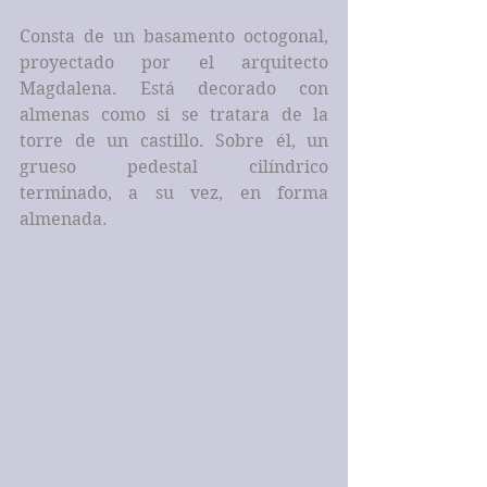
Consta de un basamento octogonal, 
proyectado por el arquitecto 
Magdalena. Está decorado con 
almenas como si se tratara de la 
torre de un castillo. Sobre él, un 
grueso pedestal cilíndrico 
terminado, a su vez, en forma 
almenada.  