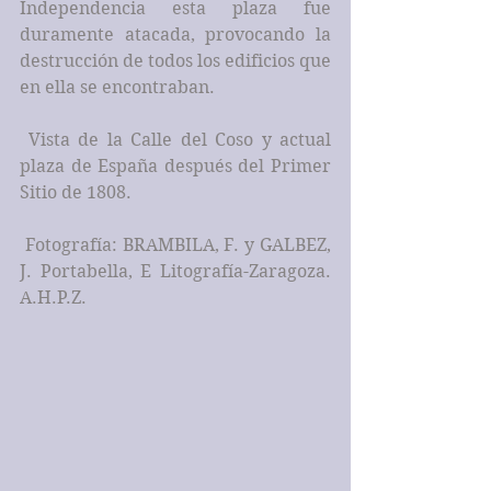
Independencia esta plaza fue 
duramente atacada, provocando la 
destrucción de todos los edificios que 
en ella se encontraban.
 Vista de la Calle del Coso y actual 
plaza de España después del Primer 
Sitio de 1808.
 Fotografía: BRAMBILA, F. y GALBEZ, 
J. Portabella, E Litografía-Zaragoza. 
A.H.P.Z.