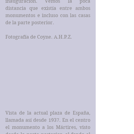
inauguración. Vemos la poca 
distancia que existía entre ambos 
monumentos e incluso con las casas 
de la parte posterior.
Fotografía de Coyne. A.H.P.Z.
Vista de la actual plaza de España, 
llamada así desde 1937. En el centro 
el monumento a los Mártires, visto 