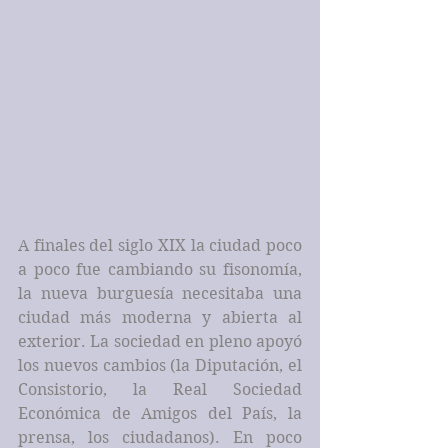
A finales del siglo XIX la ciudad poco 
a poco fue cambiando su fisonomía, 
la nueva burguesía necesitaba una 
ciudad más moderna y abierta al 
exterior. La sociedad en pleno apoyó 
los nuevos cambios (la Diputación, el 
Consistorio, la Real Sociedad 
Económica de Amigos del País, la 
prensa, los ciudadanos). En poco 