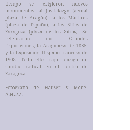
tiempo se erigieron nuevos 
monumentos: al Justiciazgo (actual 
plaza de Aragón); a los Mártires 
(plaza de España); a los Sitios de 
Zaragoza (plaza de los Sitios). Se 
celebraron dos Grandes 
Exposiciones, la Aragonesa de 1868; 
y la Exposición Hispano-francesa de 
1908. Todo ello trajo consigo un 
cambio radical en el centro de 
Zaragoza.
Fotografía de Hauser y Mene. 
A.H.P.Z.