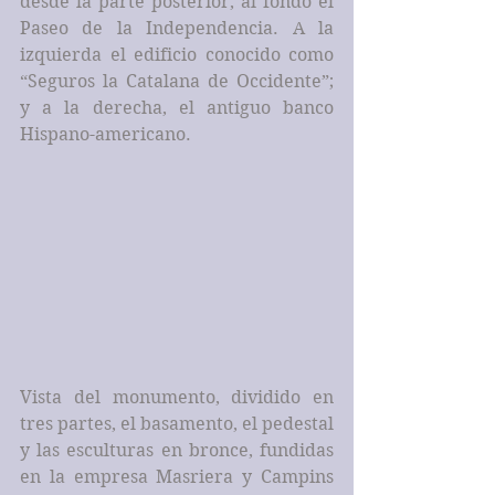
desde la parte posterior, al fondo el 
Paseo de la Independencia. A la 
izquierda el edificio conocido como 
“Seguros la Catalana de Occidente”; 
y a la derecha, el antiguo banco 
Hispano-americano.
Vista del monumento, dividido en 
tres partes, el basamento, el pedestal 
y las esculturas en bronce, fundidas 
en la empresa Masriera y Campins 